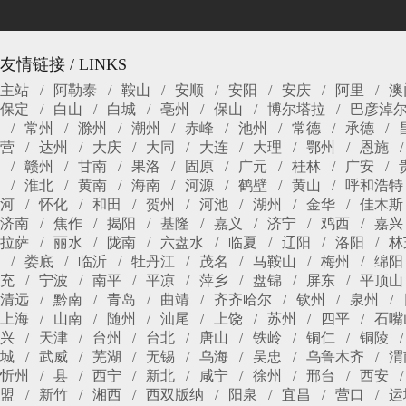
友情链接 / LINKS
主站
阿勒泰
鞍山
安顺
安阳
安庆
阿里
澳
保定
白山
白城
亳州
保山
博尔塔拉
巴彦淖
常州
滁州
潮州
赤峰
池州
常德
承德
营
达州
大庆
大同
大连
大理
鄂州
恩施
赣州
甘南
果洛
固原
广元
桂林
广安
淮北
黄南
海南
河源
鹤壁
黄山
呼和浩特
河
怀化
和田
贺州
河池
湖州
金华
佳木斯
济南
焦作
揭阳
基隆
嘉义
济宁
鸡西
嘉兴
拉萨
丽水
陇南
六盘水
临夏
辽阳
洛阳
林
娄底
临沂
牡丹江
茂名
马鞍山
梅州
绵阳
充
宁波
南平
平凉
萍乡
盘锦
屏东
平顶山
清远
黔南
青岛
曲靖
齐齐哈尔
钦州
泉州
上海
山南
随州
汕尾
上饶
苏州
四平
石嘴
兴
天津
台州
台北
唐山
铁岭
铜仁
铜陵
城
武威
芜湖
无锡
乌海
吴忠
乌鲁木齐
渭
忻州
县
西宁
新北
咸宁
徐州
邢台
西安
盟
新竹
湘西
西双版纳
阳泉
宜昌
营口
运