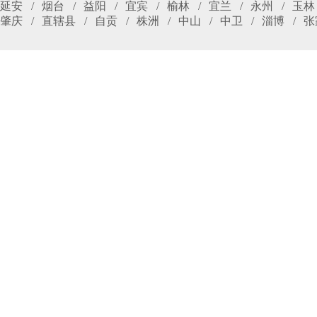
延安
烟台
益阳
宜宾
榆林
宜兰
永州
玉林
肇庆
直辖县
自贡
株洲
中山
中卫
淄博
张