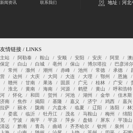
地址：河北
新闻资讯
联系我们
友情链接 / LINKS
主站
阿勒泰
鞍山
安顺
安阳
安庆
阿里
澳
保定
白山
白城
亳州
保山
博尔塔拉
巴彦淖
常州
滁州
潮州
赤峰
池州
常德
承德
营
达州
大庆
大同
大连
大理
鄂州
恩施
赣州
甘南
果洛
固原
广元
桂林
广安
淮北
黄南
海南
河源
鹤壁
黄山
呼和浩特
河
怀化
和田
贺州
河池
湖州
金华
佳木斯
济南
焦作
揭阳
基隆
嘉义
济宁
鸡西
嘉兴
拉萨
丽水
陇南
六盘水
临夏
辽阳
洛阳
林
娄底
临沂
牡丹江
茂名
马鞍山
梅州
绵阳
充
宁波
南平
平凉
萍乡
盘锦
屏东
平顶山
清远
黔南
青岛
曲靖
齐齐哈尔
钦州
泉州
上海
山南
随州
汕尾
上饶
苏州
四平
石嘴