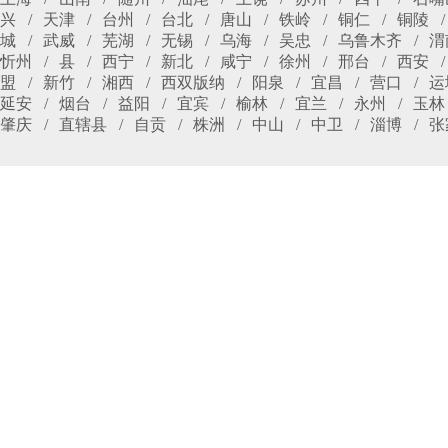
兴
天津
台州
台北
唐山
铁岭
铜仁
铜陵
城
武威
芜湖
无锡
乌海
吴忠
乌鲁木齐
渭
忻州
县
西宁
新北
咸宁
徐州
邢台
西安
盟
新竹
湘西
西双版纳
阳泉
宜昌
营口
运
延安
烟台
益阳
宜宾
榆林
宜兰
永州
玉林
肇庆
直辖县
自贡
株洲
中山
中卫
淄博
张