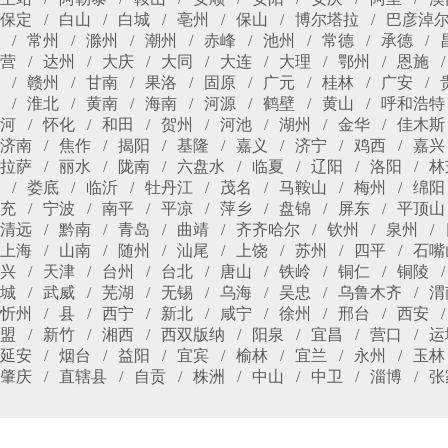
保定
白山
白城
亳州
保山
博尔塔拉
巴彦淖
常州
滁州
潮州
赤峰
池州
常德
承德
营
达州
大庆
大同
大连
大理
鄂州
恩施
赣州
甘南
果洛
固原
广元
桂林
广安
淮北
黄南
海南
河源
鹤壁
黄山
呼和浩特
河
怀化
和田
贺州
河池
湖州
金华
佳木斯
济南
焦作
揭阳
基隆
嘉义
济宁
鸡西
嘉兴
拉萨
丽水
陇南
六盘水
临夏
辽阳
洛阳
林
娄底
临沂
牡丹江
茂名
马鞍山
梅州
绵阳
充
宁波
南平
平凉
萍乡
盘锦
屏东
平顶山
清远
黔南
青岛
曲靖
齐齐哈尔
钦州
泉州
上海
山南
随州
汕尾
上饶
苏州
四平
石嘴
兴
天津
台州
台北
唐山
铁岭
铜仁
铜陵
城
武威
芜湖
无锡
乌海
吴忠
乌鲁木齐
渭
忻州
县
西宁
新北
咸宁
徐州
邢台
西安
盟
新竹
湘西
西双版纳
阳泉
宜昌
营口
运
延安
烟台
益阳
宜宾
榆林
宜兰
永州
玉林
肇庆
直辖县
自贡
株洲
中山
中卫
淄博
张