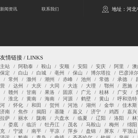
地址：河北
新闻资讯
联系我们
友情链接 / LINKS
主站
阿勒泰
鞍山
安顺
安阳
安庆
阿里
澳
保定
白山
白城
亳州
保山
博尔塔拉
巴彦淖
常州
滁州
潮州
赤峰
池州
常德
承德
营
达州
大庆
大同
大连
大理
鄂州
恩施
赣州
甘南
果洛
固原
广元
桂林
广安
淮北
黄南
海南
河源
鹤壁
黄山
呼和浩特
河
怀化
和田
贺州
河池
湖州
金华
佳木斯
济南
焦作
揭阳
基隆
嘉义
济宁
鸡西
嘉兴
拉萨
丽水
陇南
六盘水
临夏
辽阳
洛阳
林
娄底
临沂
牡丹江
茂名
马鞍山
梅州
绵阳
充
宁波
南平
平凉
萍乡
盘锦
屏东
平顶山
清远
黔南
青岛
曲靖
齐齐哈尔
钦州
泉州