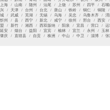
上海
山南
随州
汕尾
上饶
苏州
四平
石嘴
兴
天津
台州
台北
唐山
铁岭
铜仁
铜陵
城
武威
芜湖
无锡
乌海
吴忠
乌鲁木齐
渭
忻州
县
西宁
新北
咸宁
徐州
邢台
西安
盟
新竹
湘西
西双版纳
阳泉
宜昌
营口
运
延安
烟台
益阳
宜宾
榆林
宜兰
永州
玉林
肇庆
直辖县
自贡
株洲
中山
中卫
淄博
张